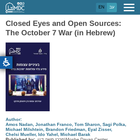
Skip
EN
עב
to
main
content
Closed Eyes and Open Sources:
The October 7 War (in Hebrew)
Author
Amos Nadan
,
Jonathan Franco
,
Tom Sharon
,
Sagi Polka
,
Michael Milshtein
,
Brandon Friedman
,
Eyal Zisser
,
Chelsi Mueller
,
Ido Yahel
,
Michael Barak
Published by
מרכז משה דיין\Moshe Dayan Center