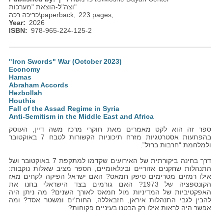
וצה"ל-הוצאת "מערכות"
כריכה רכה\paperback
223 pages
Year
2026
ISBN
978-965-224-125-2
"Iron Swords" War (October 2023)
Economy
Hamas
Abraham Accords
Hezbollah
Houthis
Fall of the Assad Regime in Syria
Anti-Semitism in the Middle East and Africa
ספר זה הוא לקט מאמרים מאת חוקרי מרכז משה דיין, העוסק
בהפתעות אסטרטגיות מזרח תיכוניות הקשורות לטבח 7 באוקטובר
ולמלחמת “חרבות ברזל”.
דרך בחינה ביקורתית של האירועים שקדמו למתקפת 7 באוקטובר ושל
התנהלות שחקנים אזוריים ובינלאומיים, הספר מציב שאלות נוקבות:
אילו רמזים מטרימים סיפק חמאס? האם ישראל הפיקה לקחים מאז
הקונספציה של 1973? האם גורמים בצד הישראלי בחנו את
האפקטיביות של המדיניות מול חמאס לאורך השנים? מה ניתן היה
להבין לגבי התנהלות איראן, חזבאללה, החות'ים ומשטר אסד? ומה
אפשר היה לראות אילו רק הבטנו בעיניים פקוחות?