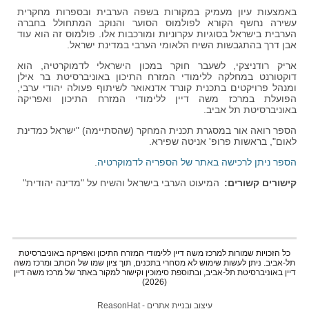
באמצעות עיון מעמיק במקורות בשפה הערבית ובספרות מחקרית
עשירה נחשף הקורא לפולמוס הסוער והנוקב המתחולל בחברה
הערבית בישראל בסוגיות עקרוניות ומורכבות אלו. פולמוס זה הוא עוד
אבן דרך בהתגבשות השיח הלאומי הערבי במדינת ישראל.
אריק רודניצקי, לשעבר חוקר במכון הישראלי לדמוקרטיה, הוא
דוקטורנט במחלקה ללימודי המזרח התיכון באוניברסיטת בר אילן
ומנהל פרויקטים בתכנית קונרד אדנאואר לשיתוף פעולה יהודי ערבי,
הפועלת במרכז משה דיין ללימודי המזרח התיכון ואפריקה
באוניברסיטת תל אביב.
הספר רואה אור במסגרת תכנית המחקר (שהסתיימה) "ישראל כמדינת
לאום", בראשות פרופ' אניטה שפירא.
הספר ניתן לרכישה באתר של הספריה לדמוקרטיה
.
קישורים קשורים
המיעוט הערבי בישראל והשיח על "מדינה יהודית"
כל הזכויות שמורות למרכז משה דיין ללימודי המזרח התיכון ואפריקה באוניברסיטת
תל-אביב. ניתן לעשות שימוש לא מסחרי בתכנים, תוך ציון שמו של הכותב ומרכז משה
דיין באוניברסיטת תל-אביב, ובתוספת סימוכין וקישור למקור באתר של מרכז משה דיין
(2026)
עיצוב ובניית אתרים - ReasonHat