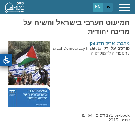
דילוג
עב
EN
לתוכן
העיקרי
המיעוט הערבי בישראל והשיח על
מדינה יהודית
מחבר
אריק רודניצקי
פורסם על ידי
Israel Democracy Institute
/ הספרייה לדמוקרטיה
e-book
171 דפים
64
₪
שנה
2015