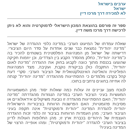
ערבים בישראל
ישראל
לא למכירה דרך מרכז דיין
ספר זה פורסם בהוצאת המכון הישראלי לדמוקרטיה והוא לא ניתן
לרכישה דרך מרכז משה דיין.
שאלת עמדתו של המיעוט הערבי במדינה כלפי ההגדרה של ישראל
"מדינה יהודית" נמצאת כבר שנים אחדות על סדר היום הציבורי.
דרישתה של ישראל מן המנהיגות הפלסטינית בשטחים להכיר בה
כ"מדינה יהודית", כחלק מהסדר הקבע בין הצדדים, וכן יוזמות חקיקה
שהוצעו בכנסת מתוך כוונה לקבוע בחוק את ההגדרה "מדינת לאום
יהודית", התקבלו כולן בביקורת נוקבת, ועקיבה, מצד המנהיגות
הפוליטית והאליטה האינטלקטואלית של הציבור הערבי. סקרי דעת
קהל בקרבו מלמדים כי ההסתייגות מההגדרה "מדינה יהודית" קנתה
לה אחיזה בחוגים נרחבים בתוכו.
לנוכח מצב עניינים זה עולות כמה שאלות יסוד: מהן המשמעויות
המעשיות בעיני הציבור הערבי במדינה הנגזרות מהגדרתה "מדינה
יהודית"; האם ההסתייגות מהגדרה זו נובעת משיקולים אידאולוגיים או
מסיבות פרגמטיות; האם הפרשנות הרווחת בציבוריות הישראלית
יהודית להגדרת המדינה "יהודית ודמוקרטית" אינה תקפה בעיני
הציבור הערבי; מהן העמדות הרווחות בציבור זה כלפי זכות ההגדרה
העצמית של היהודים בכברת ארץ זו; מהן החלופות העולות לדיון
בציבור הערבי להגדרה "יהודית ודמוקרטית"; ומהו אופייה הרצוי של
המדינה בעיניו?