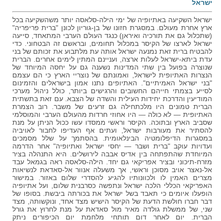
ישראל
ישראל השקיעה באתיופיה של ימי הילה-סלאסה יותר משהשקיעה בכל
ארץ אחרת מעולם. במסגרת חזונו של בן-גוריון לכונן "ברית פריפריה"
(שתכלול גם את תורכיה ואיראן) כנגד העולם הערבי המתאחד, סייעה
ישראל לארצו של הקיסר במכלול תחומים, ובראשם זה הבטחוני. כדי
להבטיח ברית זאת נמנעה ישראל אותה עת מלתבוע את זכותם של בני
עדת ביתא-ישראל לעלות ארצה, ועניינם המתין לימים אחרים. הברית
שנוצרה בפועל בין שתי המדינות נשענה גם על יחסה המיוחד של
הנצרות האתיופית לישראל, ואמונתם של נוצריי הארץ כי הם עצמם
"בני ישראל האמיתיים". האתיופים נתנו אמון בישראלים והזמינום
לסייע בצמתי חייהם החשובים והרגישים ביותר, כולל ניהול מערכי
המודיעין והדרכת יחידות העילית והשדה של הצבא. עם זאת בתשתית
הברית טמונים היו מלכתחילה גם זרעים של משבר. רוב הצמרת
האתיופית — לא כולה — היו אחוזי חרדות מהעולם הערבי והמוסלמי
שסביב הארץ ובתוכה. הקיסר וראשי ממסדו עשו ככול הניתן על מנת
להסתיר את מעורבות ישראל, ועתים אף העדיפו לחבור לאויביה
במסגרות הדיפלומטיה הבינלאומית. בהסתמך על שלל מסמכים
ועדויות עוקב "ברית ושבר — יחסי ישראל ואתיופיה" אחר הדרמה
המיוחדת שהתפתחה בין אדיס אבבה לירושלים. היא התנהלה בציר
מזרח-תיכוני ובציר אפריקאי גם יחד. הילה-סלאסה ראה בגמאל עבד
אל-נאצר אויב מסוכן וראשי, אך משעלה אנוור אל-סאדאת לנשיאות
מצרים האמין לו ולכוונותיו להגיע להסדרי שלום באזור. במישור
האפריקאי הכללי הלכה ישראל ונתפשה כסרבנית שלום, ועל אתיופיה
הופעלו איומים כי תאבד בשל ישראל את בכורתה ביבשת. בסופו של
דבר חברו חולשת הדעת של הקיסר הישיש מצד אחד, ונוקשותה, מצד
שני, של ממשלת גולדה מאיר מול סאדאת על מנת לחרוץ את גורל
הברית. יום לאחר דום תותחי מלחמת יום הכיפורים ניתק