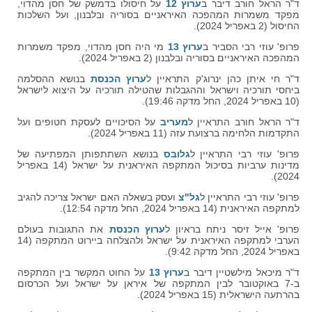
ד"ר הראל חורב דיבר ב
ערוץ 12
על חיסולו בדמשק של חסן מהדוי,
מפקד משמרות המהפכה האיראניים בסוריה ובלבנון, ועל השלכות
החיסול (2 באפריל 2024).
פרופ' עוזי רבי הסביר ב
ערוץ 13
מי היה חסן מהדוי, מפקד משמרות
המהפכה האיראניים בסוריה ובלבנון (2 באפריל 2024).
ד"ר חי איתן כהן ינרוג'ק התראיין ל
ערוץ הכנסת
בנושא ההסלמה
ביחסי תורכיה וישראל וההגבלות שהטילה תורכיה על היצוא לישראל
(10 באפריל 2024, החל מדקה 19:46).
ד"ר הראל חורב התראיין ל
מעריב
על הסיכויים לעסקת חטופים ועל
התקדמות הלחימה ברצועת עזה (11 באפריל 2024).
פרופ' עוזי רבי התראיין ל
גלובס
בנושא השתתפותן המפתיעה של
מדינות ערביות בסיכול המתקפה האיראנית על ישראל (14 באפריל
2024).
פרופ' עוזי רבי התראיין ל
גל"צ
ועסק בשאלה האם ישראל צריכה להגיב
למתקפה האיראנית (14 באפריל 2024, החל מדקה 12:54).
פרופ' אייל זיסר ניתח בראיון ל
ערוץ הכנסת
את התגובות בעולם
הערבי למתקפה האיראנית על ישראל ולהצלחה ביירוט המתקפה (14
באפריל 2024, החל מדקה 9:42).
ד"ר מיכאל מילשטיין דיבר ב
ערוץ 13
על החוט המקשר בין המתקפה
ב-7 באוקטובר לבין המתקפה של איראן על ישראל ועל הכרסום
בהרתעה הישראלית (15 באפריל 2024).