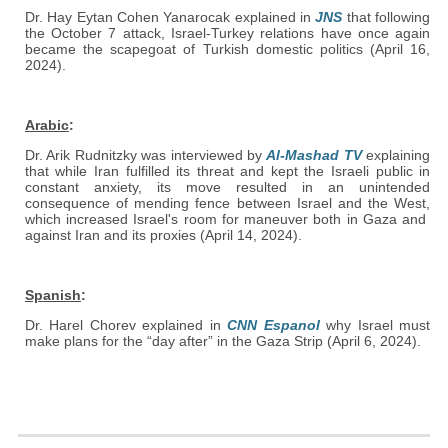
Dr. Hay Eytan Cohen Yanarocak explained in
JNS
that following
the October 7 attack, Israel-Turkey relations have once again
became the scapegoat of Turkish domestic politics (April 16,
2024).
Arabic
:
Dr. Arik Rudnitzky was interviewed by
Al-Mashad TV
explaining
that while Iran fulfilled its threat and kept the Israeli public in
constant anxiety, its move resulted in an unintended
consequence of mending fence between Israel and the West,
which increased Israel's room for maneuver both in Gaza and
against Iran and its proxies (April 14, 2024).
Spanish
:
Dr. Harel Chorev explained in
CNN Espanol
why Israel must
make plans for the “day after” in the Gaza Strip (April 6, 2024).