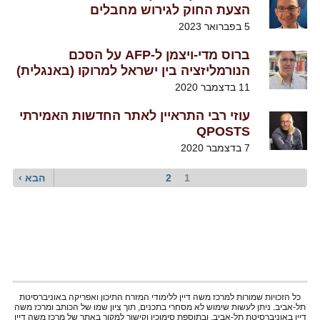
הצעת החוק לגירוש מחבלים
5 בפברואר 2023
ברוס מדי-ויצמן ל-AFP על הסכם
הנורמליזציה בין ישראל למרוקו (באנגלית)
11 בדצמבר 2020
עוזי רבי התראיין לאתר החדשות האמירתי
QPOSTS
7 בדצמבר 2020
1
דף
2
Page
הדף
הבא ›
נוכחי
הבא
דפדוף
כל הזכויות שמורות למרכז משה דיין ללימודי המזרח התיכון ואפריקה באוניברסיטת
תל-אביב. ניתן לעשות שימוש לא מסחרי בתכנים, תוך ציון שמו של הכותב ומרכז משה
דיין באוניברסיטת תל-אביב, ובתוספת סימוכין וקישור למקור באתר של מרכז משה דיין