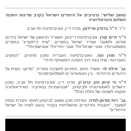
מושב שלישי: נרטיבים על היהודים וישראל בקרב מדינות הסכמי
השלום והנורמליזציה
יו״ר:
ד״ר ברנדון פרידמן
, מרכז דיין, אוניברסיטת תל אביב
ד״ר חיים קורן
, אוניברסיטת רייכמן, השגריר הראשון של ישראל בדרום
סודאן ולשעבר שגריר ישראל במצרים, "שיח ה'תטביע' במצרים
ומשמעויותיו: אנטי ישראליות? אנטי יהודיות? אנטישמיות?"
ד״ר מורן זגה
, האוניברסיטה העברית ומכון מתווים, "המוטיב
האברהמי: שיח בונה דרך המכנה המשותף הדתי"
גב׳ אילת לוי
, משרד החוץ, הפורום לחשיבה אזורית, "מרוקו: השיח על
היהודים והיהדות - בין האמאזיע׳ים לאסלאמיסטים"
ד״ר חי איתן כהן ינרוג׳ק
, מרכז דיין, אוניברסיטת תל אביב, ומכון
ירושלים לאסטרטגיה ולביטחון, "אנטישמיות בטורקיה: מאידיאולוגיה
מוקצה לשנאה של נחלת הכלל"
גב׳ רות וסרמן-לנדה
, עמיתת מכון משגב לביטחון לאומי וחברת כנסת
לשעבר, "תובנות והרהורים מהשליחות בקהיר בנוגע לשיח על ישראל
והיהודים"