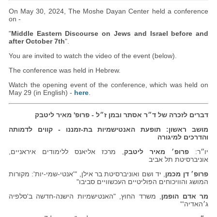
On May 30, 2024, The Moshe Dayan Center held a conference
on -
"
Middle Eastern Discourse on Jews and Israel before and
after October 7th
".
You are invited to watch the video of the event (below).
The conference was held in Hebrew.
Watch the opening event of the conference, which was held on
May 29 (in English) -
here
.
דברים לזכרה של ד״ר אסתר ובמן ז״ל - פרופ' מאיר ליטבק
מושב ראשון: תופעת האנטישמיות בת-זמננו - קווים לדמותה
והדרכים למיגורה
יו״ר:
פרופ׳ מאיר ליטבק
, מרכז אליאנס ללימודים איראניים,
אוניברסיטת תל אביב
פרופ׳ דן מכמן
, יד ושם ואוניברסיטת בר אילן, "'אנטי-שמי-יות': מקורות
המושג והוויכוחים הפוליטיים העכשוויים סביבו"
מר אדם הופמן
, משרד החוץ, "האנטישמיות הישנה-חדשה ב'סלפיה
ג׳האדיה'"