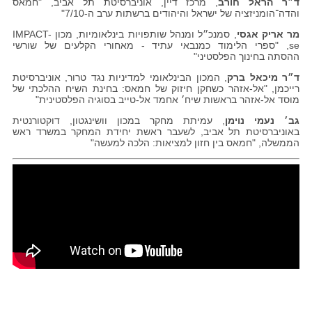
ד״ר הראל חורב
, מרכז דיין, אוניברסיטת תל אביב, "חמאס
והדה־הומניזציה של ישראל והיהודים ברשתות ערב ה-7/10"
מר אריק אגסי
, סמנכ״ל ומנהל שותפויות בינלאומיות, מכון IMPACT-
se, "ספרי הלימוד כמנבאי עתיד - מאחורי הקלעים של שורשי
ההסתה בחינוך הפלסטיני"
ד״ר מיכאל ברק
, המכון הבינלאומי למדיניות נגד טרור, אוניברסיטת
רייכמן, "אל-אזהר כשחקן חיזוק של חמאס: בחינת השיח ההלכתי של
מוסד אל-אזהר בראשות שיח׳ אחמד אל-טייב בסוגיה הפלסטינית"
גב׳ נעמי נוימן
, עמיתת מחקר במכון וושינגטון, דוקטורנטית
באוניברסיטת תל אביב, לשעבר ראשת יחידת המחקר במשרד ראש
הממשלה, "חמאס בין חזון למציאות: הלכה למעשה"