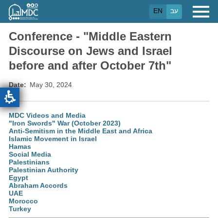
Skip
עב
EN
to
main
content
Conference - "Middle Eastern
Discourse on Jews and Israel
before and after October 7th"
Date
May 30, 2024
MDC Videos and Media
"Iron Swords" War (October 2023)
Anti-Semitism in the Middle East and Africa
Islamic Movement in Israel
Hamas
Social Media
Palestinians
Palestinian Authority
Egypt
Abraham Accords
UAE
Morocco
Turkey