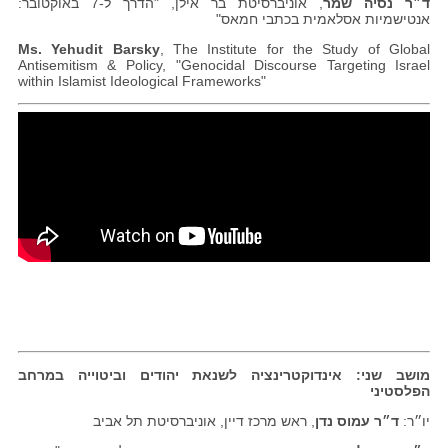
ד״ר נסיה שמר
, אוניברסיטת בר אילן, "הדרך ל-7 באוקטובר:
אנטישמיות אסלאמית בכתבי חמאס"
Ms. Yehudit Barsky
, The Institute for the Study of Global
Antisemitism & Policy, "Genocidal Discourse Targeting Israel
within Islamist Ideological Frameworks"
מושב שני: אינדוקטרינציה לשנאת יהודים וביטוייה במרחב
הפלסטיני
יו״ר:
ד״ר עמוס נדן
, ראש מרכז דיין, אוניברסיטת תל אביב