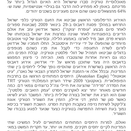
מאוכלוסיית טורקיה סברו שישראל היא האיום הגדול ביותר על
מדינתם. באופן לא מפתיע לווה הדבר גם בגילויי אנטישמיות, שעה ש-
64% מהנשאלים טענו שהם אינם מעוניינים בשכנים יהודים.
האירוע הדיפלומטי הראשון שביטא את הזעם הטורקי כלפי ישראל
התרחש במהלך פסגת דאבוס ב-29 בינואר 2009 (שבועות ספורים
לאחר סיום מבצע "עופרת יצוקה") כאשר ארדואן עזב את אולם
הדיונים בהפגנתיות לאחר שגינה נמרצות את ישראל בנוכחותו של
הנשיא פרס, ושב מיד לארצו. באמצע הלילה, ובסיועם של קווי אוטובוס
מיוחדים שהופעלו על ידי עיריית איסטנבול, החלו תומכיו של ארדואן
לזרום לשדה התעופה כדי לקבל את פניו כשהם מנופפים
בדגלים שביטאו תמהיל של דגלי פלסטין וטורקיה. קבלת הפנים הזו,
כמו גם ראיות אחרות שהצטברו מאז, הוכיחה כי פיצוץ המפגש
בדאבוס היה צעד שתוכנן מראש על ידי ארדואן. אירוע דאבוס
היה הראשון בשרשרת אירועים שהוסיפו נופך שלילי ליחסים בין שתי
המדינות, ובכלל אלה אי-הזמנת ישראל לתמרון הצבאי של נאט"ו, "עיט
אנאטולי" (Anatolian Eagle). היחסים המתוחים הורגשו גם בתרבות
הפופולארית. באוקטובר 2009 שידר הערוץ הממלכתי הטורקי TRT
את הסדרה "פרידה" שהציגה את חיילי צה''ל כרוצחים צמאי דם. כמה
חודשים מאוחר יותר יצא לאקרנים הסרט "עמק הזאבים: פלסטין",
שגם הוא הציג את ישראל בצורה שלילית ביותר. המשבר הגיע לשיאו
כאשר סגן שר החוץ, דני איילון, הזמין את השגריר הטורקי אוגוז
צ'ליקקול לשיחת נזיפה בעקבות הקרנת הסרט. הושבת השגריר בכיסא
נמוך בעת השיחה התפרשה בטורקיה כצעד שנועד לפגוע בכבודו של
השגריר.
ואולם, למרות היחסים המתוחים המתוארים לעיל המשיכו שתי
המדינות לקיים יחסים תקינים, פחות או יותר, עד תקרית המשט במאי