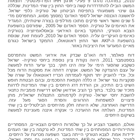
2010, במהלכה נהרגו 9 פעילי ארגון IHH הפרו-פלסטיני. תוצאות
המשט הובילו להתדרדרות קשה ביחסי החוץ בין שתי המדינות, שכללה
גם שינוי משמעותי בתפיסת הביטחון של טורקיה כלפי ישראל.
לראשונה הוכנסה ישראל ל'ספר האדום' (מסמך מסווג, המתפרסם מדי
5 שנים ואשר ראשי פרקים מתוכו מודלפים בצורה שיטתית), המגדיר
את האיומים על טורקיה. הספר האדום של 2005 , שפורסם בהשפעת
הצבא הטורקי, התמקד באיום האיראני ובאסלאמיזציה בטורקיה
כאיומים העיקריים עליה. הספר האדום של 2010, לעומת זאת, שנוסח
בהשפעת ה-AKP ושר החוץ דאווטאולו, התמקד בישראל כגורם
מאיים המערער את היציבות באזור.
דוח פאלמר, דוח האו"ם שבדק את אירועי המשט והתפרסם
בספטמבר 2011, היווה נקודת ציון נוספת ביחסי טורקיה- ישראל
כשקבע שהסגר הימי על עזה הינו חוקי. בכך ערער הדוח למעשה
על עצם ההצדקה של המשט. אנקרה דחתה את מסקנות הדוח מכל
וכל, וכדי להעניק יתר תוקף לעמדתה הכריז דאווטאולו על שורה של
סנקציות נגד ישראל. זו כללה הקפאת ההסכמים, ובהם הבטחת חופש
השיט בים התיכון, וכן הורדת דרג היחסים בין שתי המדינות לדרגת
מזכיר שני בלבד. בתוך כך הציב ארדואן שלוש דרישות פומביות כתנאי
להשבת יחסי ישראל- טורקיה לקדמותם: התנצלות ישראלית, מתן
פיצויים למשפחות ההרוגים והסרת הסגר מעל עזה.
הדרישה האחרונה, שלא היוותה חלק מהיחסים הבילטרליים בין שתי
המדינות, העלתה את ההערכה כי אנקרה איננה מעוניינת למעשה
בשיקום היחסים.
ואולם, המשבר הצביע על כך שלמרות היחסים הצבאיים, המסחריים
והתיירותיים המפותחים בין שתי המדינות, לא נרקמה בין שני העמים
ידידות אמת. לצבא הטורקי הייתה בעבר השפעה מכרעת על היחסים.
לפיכך, ככל שנחלש וה-AKP התחזקה, כן נפגעו גם יחסי ישראל-