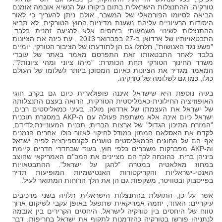
טורקיה. ההתנצלות הישראלית בתום ביקורו של הנשיא אובמה אומנם
הביאה לסיומו הפורמאלי של המשבר, אולם ניתן להעריך כי לאור
היסודות הרעיוניים עליהם נשענת מדיניות החוץ הטורקית, לא תביא
ההתנצלות לשינוי משמעותי ביחסים אלא לרגיעה זמנית בלבד.
התבטאויותיו של ארדואן ב-27 בפברואר 2013 , עת כינה את הציונות
"פשע נגד האנושות", חלחלו גם הן לתודעתו של הציבור הטורקי. יומיים
בלבד לאחר התבטאותו זאת התפרסם מאמר באתר של עובדי
משרד החינוך הטורקי תחת הכותרת: "מיהו ציוני ומהי ציונות?".
המאמר מגדיר את הציונות כאיום המסוכן ביותר לשלומו של העולם
כולו, כמו גם לשלומה של טורקיה.
בעיה נוספת היא שישראל איננה פופולארית כיום גם בקרב חוגי
האופוזיציה החילונית-כאמליסטית הטורקית, הרואה בעצם התנצלותה
של ישראל את העצמתו של ארדואן מולה. בעיני כמאליסטים רבים,
ישראל כיום אינה אלא משתפת פעולה עם ה-AKP במסגרת תוכנית
"המזרח התיכון הגדול" של ארצות הברית; תכנית המעוניינת,לדידם,
לקדם את האסלאם המתון כמודל לחיקוי לאזור כולו. אחרים הנמנים
אף הם על החוגים הכמאליסטים טוענים לקונספירציה לפיה ישראל
וה-AKP מפברקות משברים כלפי חוץ, בעוד שבחדרי חדרים קיימת
ביניהן ברית. כהוכחה לכך הם מציינים את המכ''ם האמריקאי שהוצב
במחוז מאלאטיה במטרה "להגן על ישראל". ההתבטאויות
האנטי-ישראליות והקריקטורות האנטישמיות המופיעות תדיר
בפייסבוק ובטוויטר, משקפות גם הן את הלך הרוחות המתואר לעיל.
אשר על כן, התועלת בהתנצלות הישראלית תלויה בשני מרכיבים
עיקריים: האחד, יוזמה אמריקאית שתפעל באופן עקבי לשיקום ארוך
טווח של היחסים בין טורקיה לישראל. היחסים הקרירים בין אובמה
לנתניהו פורשו בטורקיה כהזדמנות לתקוף את ישראל בחריפות, דבר