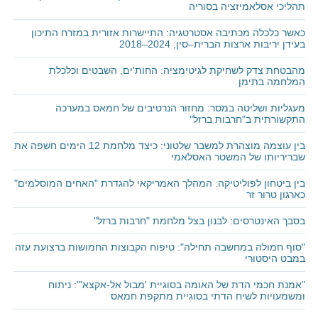
תהליכי אסלאמיזציה בסוריה
כאשר כלכלה מכתיבה אסטרטגיה: התיישרות אזורית במזרח התיכון
בעידן יריבות ארצות הברית–סין, 2024–2018
מהבטחת צדק לשחיקת לגיטימציה: החות'ים, השבטים וכלכלת
המלחמה בתימן
מעגליות ושליטה במסר: מחזור הנרטיבים של חמאס במערכה
התקשורתית ב"חרבות ברזל"
בין עוצמה מוצהרת למשבר שלטוני: כיצד מלחמת 12 הימים חשפה את
שבריריותו של המשטר האסלאמי
בין ביטחון לפוליטיקה: המהלך האמריקאי להגדרת "האחים המוסלמים"
כארגון טרור זר
בסבך האינטרסים: לבנון בצל מלחמת "חרבות ברזל"
"סוף חמולה במחשבה תחילה": טיפוח הקבוצות החמושות ברצועת עזה
במבט היסטורי
"אמנת חכמי הדת של האומה בסוגיית 'מבול אל-אקצא'": ניתוח
ומשמעויות לשיח הדתי בסוגיית מתקפת חמאס