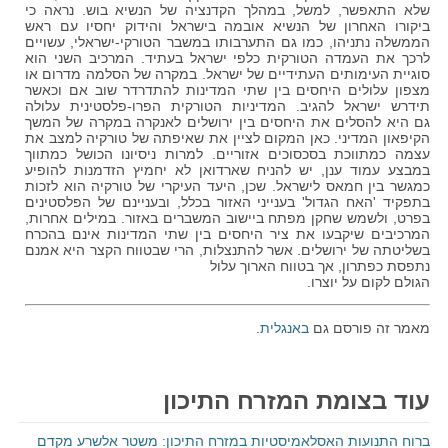
שלא התאפשר, למשל, במהלך הקדנציה של הנשיא בוש. נראה כי
ביקורו האחרון של הנשיא אובמה בישראל והידוק יחסיו עם ראש
הממשלה נתניהו, כמו גם התערבותו במשבר הטורקי-ישראלי, עשויים
לרכך את העמדה הטורקית כלפי ישראל בעתיד. המרכיב השני הוא
סוגיית העימותים העתידיים של ישראל. במקרה של הסלמה מדרום או
מצפון עלולים היחסים בין שתי המדינות להתדרדר שוב אם וכאשר
תידרש ישראל להגיב. המדיניות הטורקית הפרו-פלסטינית עלולה
גם היא להסלים את היחסים בין ירושלים לאנקרה במקרה של המשך
הקיפאון המדיני. כאן המקום לציין את שאיפתה של טורקיה למצב את
עצמה כמתווכת בסכסוכים אזוריים. למרות ניסיונו הכושל כמתווך
במבצע עמוד ענן, יש להניח שארדואן לא יחמיץ הזדמנות להופיע
כמגשר בין חמאס לישראל. שכן, היעד העיקרי של טורקיה הוא לזכות
בתפקיד 'האח הגדול' בענייני האזור בכלל, ובעניינם של הפלסטינים
בפרט, ולשמש שחקן מפתח ביישוב המשברים באזור. במילים אחרות,
המרכיבים שיקבעו את ציר היחסים בין שתי המדינות אינם בהכרח
בשליטתה של ירושלים. אשר להתנצלות, הרי שבטווח הקצר היא אמנם
נתפסת כפתרון, אך בטווח הארוך עלול
הגולם לקום על יוצרו.
מאמר זה פורסם גם
באנגלית
.
עוד בצומת המזרח התיכון
ברוח התנועות האסלאמיסטיות במזרח התיכון: משטר אלשרע מקדם