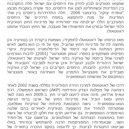
שמצאו הטורקים לנכון להדק את היחסים עם ישראל חלה התקרבות
בין המדינות וכשהחליטו לצנן את היחסים, כפי שקרה בעקבות מבצע
"עופרת יצוקה" בדצמבר 2008 , חלה התדרדרות ביחסים בין שתי
המדינות. על מנת להתמצא במפת הדרכים של היחסים
המורכבים הללו יש לנתח את יסודותיה של מדיניות החוץ הטורקית
כלפי ישראל ובפרט את תפישותיו של מעצבה, שר החוץ הנוכחי אחמט
דאווטאולו.
מאז כניסתו של דאווטאולו לתפקידו, נשמעת ביקורת הן בטורקיה והן
מחוצה לה על מדיניות החוץ שהוביל, ואף על פי כן הוא נחשב לאיש
החזק המתווה את קווי היסוד של הדיפלומטיה הטורקית. עיקרי
תפיסתו משתקפים בספרו "עומק אסטרטגי" (2001), לרבות הגורמים
לשינוי שחל ביחסה של טורקיה כלפי ישראל. לשיטתו של דאווטאולו,
ישראל היהודית ולבנון הנוצרית אינן שייכות לסביבה 'הטבעית' של
המזרח התיכון. להבנתו, היחסים הקרובים בין ישראל לבין טורקיה
מגבילים את פוטנציאל התמרון של האחרונה באזור; פוטנציאל
המתבסס על מורשתה העוסמאנית.
דרכו של דאווטאולו למרכז הזירה הפוליטית נסללה בשנת 2002 לאחר
ניצחונה של מפלגת הצדק והפיתוח (AKP) כשראש הממשלה, רג'פ
טאיפ ארדואן, מינה אותו ליועצו לענייני חוץ. ב-2009 הוא מונה לשר
החוץ ומאז הוביל את מדיניות החוץ של ארצו ברוח הגישה
הנאו-עוסמאנית - גישה המבטאת סינתזה של טורקיות ואסלאם,
שמטרתה להחזיר את ההשפעה הטורקית לאזורים בהם שלטה
האימפריה העוסמאנית. גם ארדואן תרם את חלקו לביצורה של גישה
זאת באמצעות הנצחתם של הסולטאנים, ובראשם עבד אל-חמיד
השני, שבאמרותיו המפורסמות הרבה להשתמש ובמיוחד באלו
שביטאו התנגדות לציונות. כך לדוגמה בטקס ההכרה בתאריה של