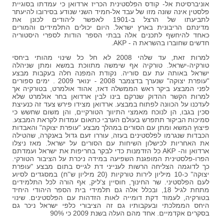
אוניברסיטת אל- קודס הפלסטינית הכריז ארדואן כי עמדתו בסוגיית
פלסטין אינה שונה מזו של עבד אל-חמיד השני שנודע בסירובו להיעתר
לתביעתו של הרצל ב-1901 לאפשר ליהודים לכונן את
מדינתם הריבונית בארץ ישראל. היום יכולים התלמידים והמורים
כאחד להיחשף לתכנים אלה בבתי הספר הודות לספרי היסטוריה
חדשים שחוברו בהשראת ה - AKP.
למרות זאת, עד שלהי 2008 לא חל כל שינוי מהותי ביחסי
טורקיה-ישראל. טורקיה אף שימשה מתווכת במשא ומתן שניהלה
ישראל באותה עת עם סוריה. נקודת המפנה חלה בעקבות מבצע
"עופרת יצוקה" שנערך בדצמבר 2008 - ינואר 2009 . ימים ספורים
לפני המבצע ביקר ראש הממשלה דאז, אהוד אולמרט, בטורקיה אך
למרות הקשר ההדוק שנרקם בינו לבין ארדואן בחר אולמרט שלא
לעדכנו על הכוונה לפתוח במבצע. ארדואן מצידו פירש צעד זה כנעיצת
סכין בגבו, הן לנוכח מאמצי התיווך הטורקיים, והן משום שחשש כי
סמיכות הביקור תתפרש בעולם הערבי כתאום עמדות לקראת המבצע.
פיצוץ המשא ומתן עם הסורים במהלך מבצע "עופרת יצוקה" והאבדות
הכבדות שנגרמו לפלסטינים בעזה, עוררו זעם גדול באנקרה, שהטילה
את האחריות לכישלון השיחות עם הסורים על ישראל. מאז ניצלו
ארדואן וה- AKP כל הזדמנות כדי לבקר בחריפות את ישראל ועמדתם
הפרו-פלסטינית המופגנת השפיעה במידה ניכרת על הציבור הטורקי.
כך לדוגמה הצליחה הרשות לענייני דת לגייס בתום מבצע "עופרת
יצוקה" כ-10 מיליון לירות טורקיות (20 מיליון ש''ח) במסגדים לסיוע
לעם הפלסטיני. שר החינוך, חוסיין צ'ליק, אף הורה לכל התלמידים
מתחת לגיל 18, ובכלל אלה גם תלמידי בית הספר היהודי היחיד
בטורקיה, לעמוד דקת דומייה לאות הזדהות עם הפלסטינים. שינוי
היחס הממלכתי ובעקבותיו גם זה הציבורי כלפי ישראל ניכר גם
בסקרים אקדמיים. אחד מהם העלה בשנת 2009 כי 90%