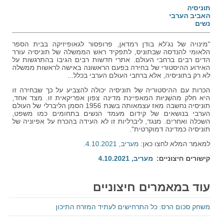
תוניסיה
האביב הערבי
נשים
"מינויה של נג'לא בודן רמדאן, פרופסור לגאופיזיקה בבית הספר
הלאומי להנדסה שבתוניס, לתפקיד ראש הממשלה של תוניסיה עורר
הדים רבים ברחבי העולם. אתרי חדשות רבים הגיבו בהתרגשות על
האירוע ההיסטורי של בחירה בפעם הראשונה באישה לראשות ממשלה
לא רק בתוניסיה, אלא ברחבי העולם הערבי בכלל...
הכרות עם ההיסטוריה של תוניסיה יכולה להצביע על כך שבחירה זו
היא חלק מהשְׁנִיּוּת המאפיינת מדינה צפון אפריקאית זו. מצד אחד,
תוניסיה נחשבה מאז עצמאותה בשנת 1956 הסמן הליברלי של העולם
הערבי בנושאים של קידום מעמד הנשים בתחומים כמו משפט,
השכלה ואחרים. מנגד, ליברליות זו לא העידה בהכרח על אפיוניה של
תוניסיה כמדינה דמוקרטית".
למאמר המלא לחצו כאן:
מעריב, 4.10.2021.
קישורים חיצוניים
מעריב, 4.10.2021
עוד במאמרים חיצוניים
משחק סכום הרס: כל התרחישים לעתיד המזרח התיכון