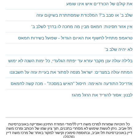
את קולם של הכורדים איש אינו שומע
שלב ב' או סבב ב'? המלכודת שמסתתרת בשיקום עזה
אין אזור חסינות: חמאס מבין מה מחכה לו בדרך לשלב ב'
טראמפ מתחיל לחשוף את האיום הגדול - שפועל בשירות חמאס
לא יהיה שלב ב'
בלילה עולה ענן מקבר עזרא עד יפתח הגלעדי, כל ימות השנה לא ימוש
המתח עולה במצרים: ישראל מנסה לפתור את בעיית עזה על חשבוננו
אדריכל התודעה והאימה: חיסול "האיש במסכה" - מכה קשה לחמאס
לבנון: אסור להוריד את הרגל מהגז
כל הזכויות שמורות למרכז משה דיין ללימודי המזרח התיכון ואפריקה באוניברסיטת
תל-אביב. ניתן לעשות שימוש לא מסחרי בתכנים, תוך ציון שמו של הכותב ומרכז משה
דיין באוניברסיטת תל-אביב, ובתוספת סימוכין וקישור למקור באתר של מרכז משה דיין
(2026)