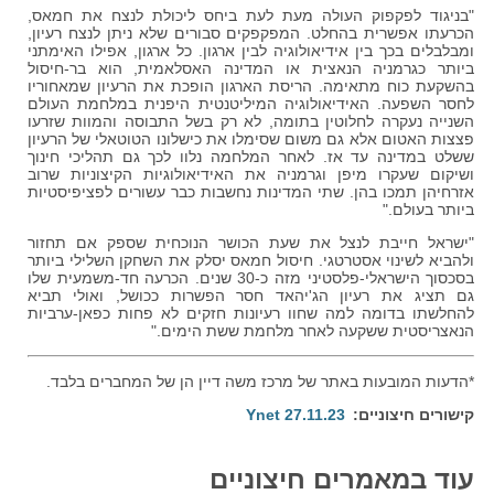
"בניגוד לפקפוק העולה מעת לעת ביחס ליכולת לנצח את חמאס,
הכרעתו אפשרית בהחלט. המפקפקים סבורים שלא ניתן לנצח רעיון,
ומבלבלים בכך בין אידיאולוגיה לבין ארגון. כל ארגון, אפילו האימתני
ביותר כגרמניה הנאצית או המדינה האסלאמית, הוא בר-חיסול
בהשקעת כוח מתאימה. הריסת הארגון הופכת את הרעיון שמאחוריו
לחסר השפעה. האידיאולוגיה המיליטנטית היפנית במלחמת העולם
השנייה נעקרה לחלוטין בתומה, לא רק בשל התבוסה והמוות שזרעו
פצצות האטום אלא גם משום שסימלו את כישלונו הטוטאלי של הרעיון
ששלט במדינה עד אז. לאחר המלחמה נלוו לכך גם תהליכי חינוך
ושיקום שעקרו מיפן וגרמניה את האידיאולוגיות הקיצוניות שרוב
אזרחיהן תמכו בהן. שתי המדינות נחשבות כבר עשורים לפציפיסטיות
ביותר בעולם."
"ישראל חייבת לנצל את שעת הכושר הנוכחית שספק אם תחזור
ולהביא לשינוי אסטרטגי. חיסול חמאס יסלק את השחקן השלילי ביותר
בסכסוך הישראלי-פלסטיני מזה כ-30 שנים. הכרעה חד-משמעית שלו
גם תציג את רעיון הג'יהאד חסר הפשרות ככושל, ואולי תביא
להחלשתו בדומה למה שחוו רעיונות חזקים לא פחות כפאן-ערביות
הנאצריסטית ששקעה לאחר מלחמת ששת הימים."
*הדעות המובעות באתר של מרכז משה דיין הן של המחברים בלבד.
קישורים חיצוניים
Ynet 27.11.23
עוד במאמרים חיצוניים