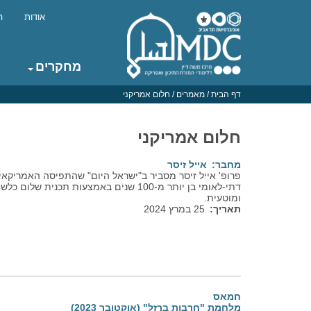
דילוג
לתוכן
אודות
ה
העיקרי
Top
menu
מחקרים
Main
navigation
דף הבית
/
מאמרים
/
חלום אמריקני
חלום אמריקני
מחבר
אייל זיסר
פרופ' אייל זיסר מסביר ב"ישראל היום" שהתפיסה האמריקאי
דתי-לאומי בן יותר מ-100 שנים באמצעות תכנית
ומוטעית.
תאריך
25 במרץ 2024
חמאס
מלחמת "חרבות ברזל" (אוקטובר 2023)