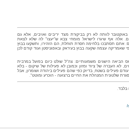
החלטת ישראל לצאת למלחמה בחמאס בעקבות טבח 7 באוקטובר לוותה לא רק בביקורת מצד יריבים ואויבים, אלא גם
ים. אלה אף שיגרו לישראל מומחי צבא ש"יעצו" לה שלא לצאת
. אתם תסתבכו בלחימה חסרת תוחלת, הם הזהירו, ותשקעו בבוץ
פי שאמריקה עצמה שקעה בבוץ בעיראק ובאפגניסטן ועוד קודם לכן
 הביאה הישגים משמעותיים: צה"ל שולט כיום בפועל במרבית
, לא העברה של ציוד ומזון וכמובן לא פעילות של שיקום - בלא
עודם פעילים בשטח, בדיוק כפי שהם פעילים ביהודה ושומרון, אבל
גרת שלטונית המנהלת את החיים ברצועה - הוכרע ומוטט".
בלבד.
I