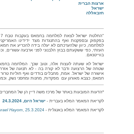
ארצות הברית
ישראל
חזבאללה
"
בפקפוק ובספקנות ואף בהתנגדות מצד ידידינו האמריקנ
למלחמה, כיוון שלהערכתם לא יעלה בידה להכריע את חמאס
העזתי, כפי ששקעתם בבוץ הלבנוני לפני ארבעה עשורים, וכ
בווייטנאם.
ישראל לא שעתה לעצות אלה, וטוב שכך. המלחמה בחמאס
שטחה של הרצועה ודבר לא קורה בה - לא תנועה של אזרחים
אישורה של ישראל. אמת, מחבלים בודדים ואף חוליות טרור 
חמאס, כצבא מאורגן עם מפקדות, מחנות ומחסני נשק, וכמס
*הדעות המובעות באתר של מרכז משה דיין הן של המחברים 
לקריאת המאמר המלא בעברית -
ישראל היום, 24.3.2024
לקריאת המאמר המלא באנגלית -
, 25.3.2024
srael Hayom