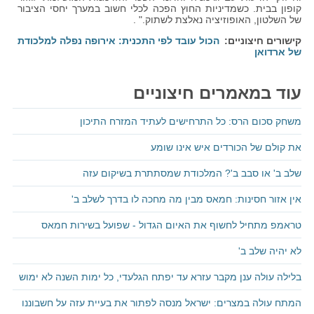
קופון בבית. כשמדיניות החוץ הפכה לכלי חשוב במערך יחסי הציבור
של השלטון, האופוזיציה נאלצת לשתוק." .
קישורים חיצוניים
הכול עובד לפי התכנית: אירופה נפלה למלכודת
של ארדואן
עוד במאמרים חיצוניים
משחק סכום הרס: כל התרחישים לעתיד המזרח התיכון
את קולם של הכורדים איש אינו שומע
שלב ב' או סבב ב'? המלכודת שמסתתרת בשיקום עזה
אין אזור חסינות: חמאס מבין מה מחכה לו בדרך לשלב ב'
טראמפ מתחיל לחשוף את האיום הגדול - שפועל בשירות חמאס
לא יהיה שלב ב'
בלילה עולה ענן מקבר עזרא עד יפתח הגלעדי, כל ימות השנה לא ימוש
המתח עולה במצרים: ישראל מנסה לפתור את בעיית עזה על חשבוננו