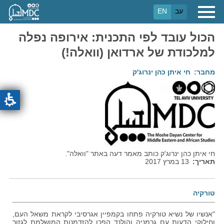
דילוג
עב
EN
לתוכן
העיקרי
הכול עובד לפי התכנית: אירופה נפלה
למלכודת של ארדואן (וואלה!)
מחבר
חי איתן כהן ינרוג'ק
חי איתן כהן ינרוג'ק כותב מאמר דעה באתר "וואלה".
תאריך
13 במרץ 2017
טורקיה
"אנשיו של נשיא טורקיה פתחו בקמפיין אגרסיבי לקראת משאל העם,
וחילוקי הדעות עם גרמניה והולנד הפכו להזדמנות המושלמת לגזור