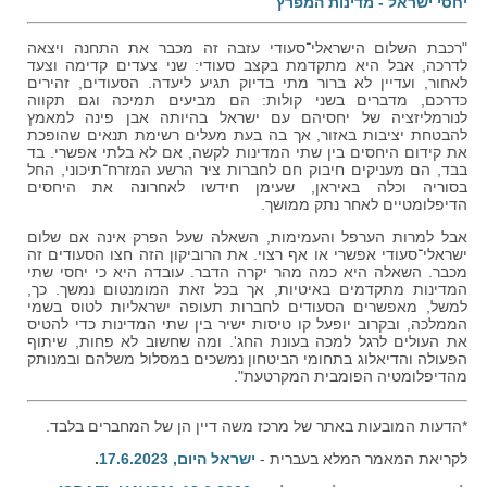
יחסי ישראל - מדינות המפרץ
"רכבת השלום הישראלי־סעודי עזבה זה מכבר את התחנה ויצאה
לדרכה, אבל היא מתקדמת בקצב סעודי: שני צעדים קדימה וצעד
לאחור, ועדיין לא ברור מתי בדיוק תגיע ליעדה. הסעודים, זהירים
כדרכם, מדברים בשני קולות: הם מביעים תמיכה וגם תקווה
לנורמליזציה של יחסיהם עם ישראל בהיותה אבן פינה למאמץ
להבטחת יציבות באזור, אך בה בעת מעלים רשימת תנאים שהופכת
את קידום היחסים בין שתי המדינות לקשה, אם לא בלתי אפשרי. בד
בבד, הם מעניקים חיבוק חם לחברות ציר הרשע המזרח־תיכוני, החל
בסוריה וכלה באיראן, שעימן חידשו לאחרונה את היחסים
הדיפלומטיים לאחר נתק ממושך.
אבל למרות הערפל והעמימות, השאלה שעל הפרק אינה אם שלום
ישראלי־סעודי אפשרי או אף רצוי. את הרוביקון הזה חצו הסעודים זה
מכבר. השאלה היא כמה מהר יקרה הדבר. עובדה היא כי יחסי שתי
המדינות מתקדמים באיטיות, אך בכל זאת המומנטום נמשך. כך,
למשל, מאפשרים הסעודים לחברות תעופה ישראליות לטוס בשמי
הממלכה, ובקרוב יופעל קו טיסות ישיר בין שתי המדינות כדי להטיס
את העולים לרגל למכה בעונת החג'. ומה שחשוב לא פחות, שיתוף
הפעולה והדיאלוג בתחומי הביטחון נמשכים במסלול משלהם ובמנותק
מהדיפלומטיה הפומבית המקרטעת".
*הדעות המובעות באתר של מרכז משה דיין הן של המחברים בלבד.
לקריאת המאמר המלא בעברית -
ישראל היום, 17.6.2023
.