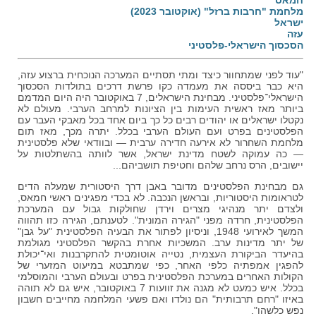
חמאס
מלחמת "חרבות ברזל" (אוקטובר 2023)
ישראל
עזה
הסכסוך הישראלי-פלסטיני
"עוד לפני שמתחוור כיצד ומתי תסתיים המערכה הנוכחית ברצוע עזה,
היא כבר ביססה את מעמדה כקו פרשת דרכים בתולדות הסכסוך
הישראלי־פלסטיני. מבחינת הישראלים, 7 באוקטובר היה היום המדמם
ביותר מאז ראשית העימות בין הציונות למרחב הערבי. מעולם לא
נקטלו ישראלים או יהודים רבים כל כך ביום אחד בכל מאבקי העבר עם
הפלסטינים בפרט ועם העולם הערבי בכלל. יתרה מכך, מאז תום
מלחמת השחרור לא אירעה חדירה ערבית — ובוודאי שלא פלסטינית
— כה עמוקה לשטח מדינת ישראל, אשר לוותה בהשתלטות על
יישובים, הרס נרחב שלהם וחטיפת תושביהם...
גם מבחינת הפלסטינים מדובר באבן דרך היסטורית שמעלה הדים
לטראומות היסטוריות, ובראשן הנכבה. לא בכדי מפגינים ראשי חמאס,
ולצדם יתר מנהיגי מצרים וירדן שחולקות גבול עם המערכת
הפלסטינית, חרדה מפני "הגירה המונית". לטענתם, הגירה כזו תהווה
המשך לאירועי 1948, וניסיון לפתור את הבעיה הפלסטינית "על גבן"
של יתר מדינות ערב. המשכיות אחרת בהקשר הפלסטיני מגולמת
בהיעדר הביקורת העצמית, נטייה אוטומטית להתקרבנות ואי־יכולת
להפגין אמפתיה כלפי האחר, כפי שמתבטא במיעוט המזערי של
הקולות האחרים במערכת הפלסטינית בפרט ובעולם הערבי והמוסלמי
בכלל. איש כמעט לא מגנה את זוועות 7 באוקטובר, איש גם לא תוהה
באיזו "רחם תרבותית" הם נולדו ואם פשעי המלחמה מחייבים חשבון
נפש כלשהו".