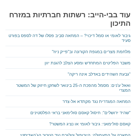
עוד בבי-הייב: רשתות חברתיות במזרח
התיכון
גיבור לאומי או סמל דיכוי? – המחאה סביב פסלו של דה לספס בפורט
סעיד
מלחמת מצרים במגפת הקורונה וב"פייק ניוז"
משבר הפליטים המתחדש ומסע הצלב להגנת יוון
"גבעת השהידים באדלב אינה ריקה"
ואאל ע'נים: מסמל מהפכת ה-25 בינואר לשחקן חיזוק של המשטר
המצרי
המחאה המגדרית נגד מקתדא אל-צדר
"שהיד ירושלים": חיסול קאסם סולימאני בראי הפלסטינים
קאסם סולימאני: גיבור לאומי או נציג המשטר?
המאבק על התעמולה: היורופול וטלגרם נגד הטרור הג'האדיסטי