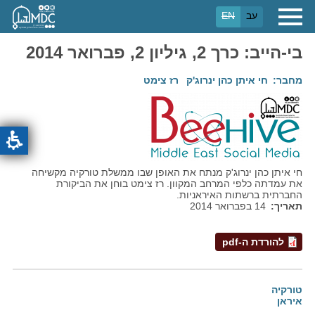
דילוג
עב
EN
לתוכן
העיקרי
בי-הייב: כרך 2, גיליון 2, פברואר 2014
מחבר
חי איתן כהן ינרוג'ק
רז צימט
חי איתן כהן ינרוג'ק מנתח את האופן שבו ממשלת טורקיה מקשיחה
את עמדתה כלפי המרחב המקוון. רז צימט בוחן את הביקורת
החברתית ברשתות האיראניות.
תאריך
14 בפברואר 2014
להורדת ה-pdf
טורקיה
איראן