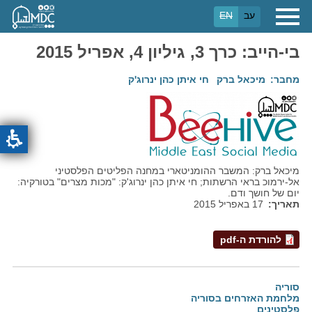
דילוג
עב
EN
לתוכן
העיקרי
בי-הייב: כרך 3, גיליון 4, אפריל 2015
מחבר
מיכאל ברק
חי איתן כהן ינרוג'ק
מיכאל ברק: המשבר ההומניטארי במחנה הפליטים הפלסטיני
אל-ירמוכ בראי הרשתות; חי איתן כהן ינרוג'ק: "מכות מצרים" בטורקיה:
יום של חושך ודם.
תאריך
17 באפריל 2015
להורדת ה-pdf
סוריה
מלחמת האזרחים בסוריה
פלסטינים