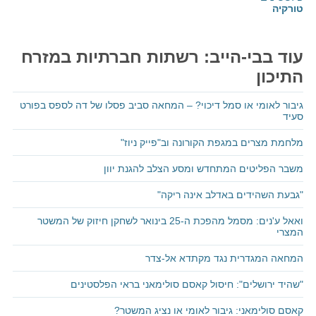
טורקיה
עוד בבי-הייב: רשתות חברתיות במזרח
התיכון
גיבור לאומי או סמל דיכוי? – המחאה סביב פסלו של דה לספס בפורט
סעיד
מלחמת מצרים במגפת הקורונה וב"פייק ניוז"
משבר הפליטים המתחדש ומסע הצלב להגנת יוון
"גבעת השהידים באדלב אינה ריקה"
ואאל ע'נים: מסמל מהפכת ה-25 בינואר לשחקן חיזוק של המשטר
המצרי
המחאה המגדרית נגד מקתדא אל-צדר
"שהיד ירושלים": חיסול קאסם סולימאני בראי הפלסטינים
קאסם סולימאני: גיבור לאומי או נציג המשטר?