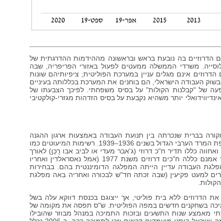
ם הדרוזיים בה נובעת בראש ובראשונה מההידמות ההדרגתית של
לוסייה. משרדי הממשלה ממעטים לפעול באזורי הפריפריה, שבה
הדרוזים אינם מגלים עניין במערכת הפוליטית; ציפיותיהם שונות
שוק העבודה הישראלי, הם בוחנים את המערכת בכללותה בעיניים
פעה של "קבלנות הקולות" על בסיס משפחתי. לפיכך הצבעתו של
ינדיווידואלי יותר משהיא נקבעת על בסיס הזדהות מגזרי-קולקטיבי
ורה בברית שנכרתה בין תנועת העבודה באמצעות ארגון ההגנה
והסתדרות העובדים הכללית לבין מנהיגים דרוזים עוד בתקופת המרד הערבי הגדול בשנים 1936–1939. רשימות המיעוטים כמו
וה כללו תדיר ח"כ דרוזי (ג'אבר מעדי או לביב אבו רֻכֻּן) לאורך
חלק הארי של התקופה שבין 1951 ו-1977. מפלגת הליכוד אמנם כללה ח"כים דרוזים משנת 1977 (אמל נאסראלדין ואחריו
פלגת העבודה עדיין הייתה המפלגה הדומיננטית בהם. בבחירות
כפרים למעט פקיעין (שבה זכתה חד"ש לבכורה ואחריה באה מפלגת
קולות.
לגת העבודה החל מבחירות 2003 הותירה את הדרוזים ללא בית פוליטי, אך ייצוגם בכנסת דווקא עלה בשל
תמיכה בשחקנים חדשים במפה הפוליטית. ש"ס תפסה את מקומה של
 מאמצע שנות התשעים ובזכות התמיכה במנהל מבוזר שהובילו