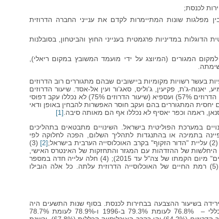
רות לכנסת;
ן מפלגות שונות המתיימרות לקדם את ענייני החברה הדרוזית
דוגלות במדיניות פרגמטית בענייני החוץ והביטחון, בסובלנות
למקום המגורים (המיוצג על ידי מועמד המשובץ במקום ריאלי),
ימתה.
 בעשר רשויות מקומיות ביישובים שבהם מתגוררים רוב הדרוזים
 יאנוח-ג'ת, פקיעין, ג'וליס, סאג'ור ועין אל-אסד. שיעור הדרוזים
ביישובים אלה עומד על 95% ומעלה. הכפרים מע'אר (שיעור הדרוזים 57%) ועספיא (שיעור הדרוזים 75%) לא נכללו עקב דפוסי
 יחסית המתגוררים בהם ועקב חוסר האפשרות להבחין באופן ודאי
סנאן, ראמה וכפר יאסיף לא נכללו אף הם מאותה סיבה.
[1]
יים במערכת הפוליטית בישראל. השינויים מתבטאים בתהליכים
ה אופיינה בתמיכה או בהתנגדות לתהליך השלום, הפכה לחלוקה לפי
ל;
[2]
(3)
היחלשות של ההזדהות עם המגזר והתחזקות של האינטרס האישי,
למשל פירוק גדוד "חרב" (שפעל תחת השם "יחידת המיעוטים" מיום הקמתו של צה"ל עד 2015); (4) חלה עלייה חדה במספר
הנשים הדרוזיות המשכילות ובהשתתפותן בכוח העבודה; (5) רמת החיים של האוכלוסייה הדרוזית עלתה. כל אלה הובילו
רידה בשיעור ההצבעה בבחירות לכנסת. בסוף שנות התשעים היה
שיעור ההצבעה באוכלוסייה זו כמעט כשיעור ההצבעה הכללי – 76.8% לעומת 79.3% ב-1996 ו-78.9% לעומת 78.7%