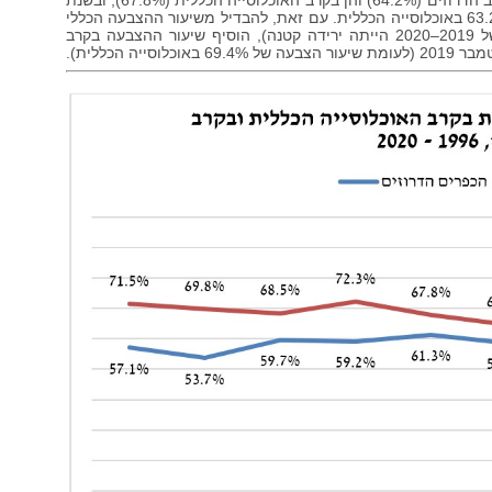
ב-1999). שיעור זה ירד בבחירות לכנסת בשנת 2003 הן בקרב הדרוזים (64.2%) והן בקרב האוכלוסייה הכללית (67.8%), ובשנת
2006 היה שיעור ההצבעה בקרב הדרוזים 64.9% לעומת 63.2% באוכלוסייה הכללית. עם זאת, להבדיל משיעור ההצבעה הכללי
שעלה בשנים 2009 עד 2015 (בשלוש מערכות הבחירות של 2019–2020 הייתה ירידה קטנה), הוסיף שיעור ההצבעה בקרב