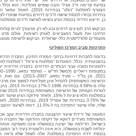
בחירות נבחרו לכנסת שישה ח"כים דרוזים בסיעות שנזכרו לצד
כן, הייצוג הדרוזי בכנסת הגיע בשיאו לשישה ח"כים ממפלגות שונות בבחירות 2006, גבוה משי
הביקוש הרב לנציגים דרוזים נבע לא רק מהצורך לגייס קולות
הרחיבו את מעגל המצביעים לאותן רשימות, אולם פרט 
מועמדים פלורליסטית כלל-ישראלית. הביקוש לרשימה מגוונ
התרכזות סביב המרכז הפוליטי
בדומה לחברות דרוזיות ברחבי המזרח התיכון, החברה הדרו
בהצבעותיה. ככלל, המונחים "מפלגות ציוניות" ו"מפלגות לא 
רלוונטיות נמוכה עבור הבוחרים הדרוזים. בחברה הדרוזית י
2021, וכן בל"ד – ס
הרשימה המשותפת) להנחיל אינן מצליחות למשוך את מרבית 
עלה מ-58%
למרות ה
במפלגות הלא-ציוניות ל-15%, ולאחר פי
של .75%
שלה, עלה שיעור התמיכה בה ל-11.5%, דומה לשיעור ההצבעה לחד"ש, בל"ד ורע"מ בבחירות 1999.
המגמה של ירידת שיעור ההצבעה בחברה הדרוזית עקב אכז
המשותפת מעידים דווקא על זיקתה ההדוקה של החברה הדר
בישראל, הדילמה של ישיבה בממשלה אינה מעסיקה אותה.
בכנסת ירדה התמיכה במפלגות אלה לשפל שלא נראה כמו