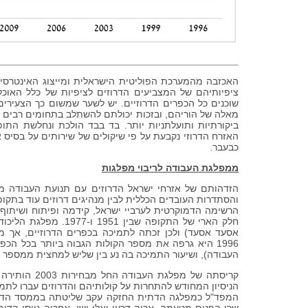
האכזבה מהמערכת הפוליטית הישראלית ומייצוג האינטרסי
ציפיותיהם של המצביעים הדרוזים לציפיות של כלל האוכ
שוכנים כל הכפרים הדרוזיים. יש לשער שמשום כך הצעירים 
מאלה של הוריהם, ובזכות יכולתם להשתלב בתחומים רבים ב
ביקורתיות ותועלתניות יותר. בד בבד הולכת ונחלשת התו
האזרח הדרוזי נקבעת על פי שיקולים של שירותים על בסיס א
כבעבר.
ממפלגת העבודה לריבוי מפלגות
הזדהותם של אזרחי ישראל הדרוזים עם תנועת העבודה מק
הרשימה הדמוקרטית לערביי ישראל, קידמה ופיתוח ושיתוף ואחו
אסעד אסעד) ולכן זכתה לתמיכה בכפרים הדרוזיים, אך מ
1996 היא גרפה את מספר הקולות הגבוה ביותר בכל ה
העבודה), ושיעור התמיכה בה נע בין שליש למחצית ממספר ה
קריסתה של מפ
הניסיון המחודש להתחרות על קולותיהם והדרוזים עברו ל
המפד"ל כמפלגה הדתית החזקה עקב שליטתה בממסד הדתי