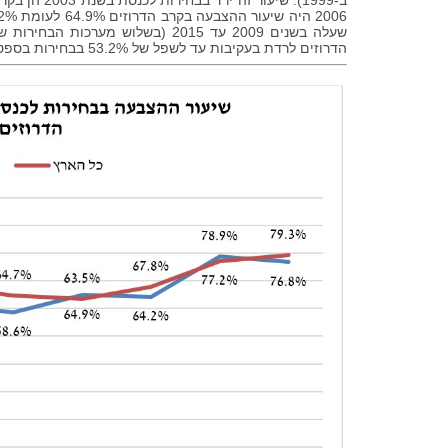
הדרוזים לרדת בעקיבות עד לשפל של 53.2% בבחירות בספטמבר 2019 (לעומת שיעור הצבעה של 69.4% באוכלוסייה הכללית).