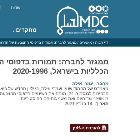
דילוג
לתוכן
אודות
ה
העיקרי
Top
menu
מחקרים
Main
navigation
דף הבית
/
מאמרים
/
ממגזר לחברה: תמורות בדפוסי ההצבעה של הדרוזים בבחי
ממגזר לחברה: תמורות בדפוסי ה
הכלליות בישראל, 2020-1996
מחבר
עמרי אילת
מאמרם של מחמוד שנאן ועמרי אילת, בגיליון החדש של בי
הבחירות לכנסת ה-24, מנתח את השינויים בדפוסי 
מ-1996 ועד היום ואת משמעותיהם ההיסטוריות.
תאריך
18 במרץ 2021
להורדת ה-pdf