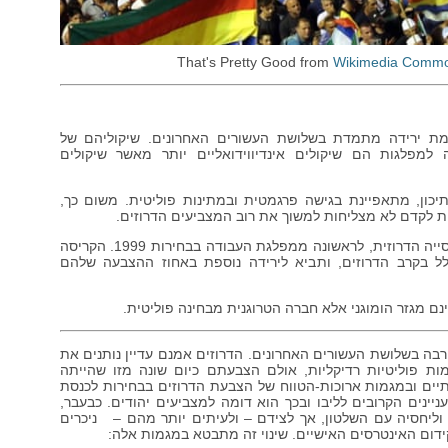
Wikimedia Comm
מת ירידה מתמדת בשלושת העשורים האחרונים. שיקוליהם של
מפלגות הם שיקולים אינדיווידואליים יותר מאשר שיקולים
כון, מתאפיינת בגישה פרגמטית ובמתינות פוליטית. משום כך,
 לקדם לא מצליחות למשוך את רוב המצביעים הדרוזים.
כחול-לבן הפכה ב-2019 למפלגה הדומיננטית בקרב האוכלוסייה הדרוזית, לראשונה ממפלגת העבודה בבחירות 1999. הקריסה
לל בקרב הדרוזים, ותביא לירידה נוספת באחוז ההצבעה שלהם
ם מגזר הומוגני אלא חברה הטרוגנית מבחינה פוליטית.
ה בשלושת העשורים האחרונים. הדרוזים אמנם עדיין נותנים את
ת פוליטיות רדיקליות, אולם הצבעתם כיום שונה מזו שהייתה
יים ובמגמות ארוכות-הטווח של הצבעת הדרוזים בבחירות לכנסת
נים הקרובים לליבו ובכך הוא דומה למצביעים יהודים. כבעבר,
וליחסיה עם השלטון, אך לצידם – ולעיתים יותר מהם – ניכרים
ידום האינטרסים האישיים. שינוי זה מתבטא במגמות אלה: