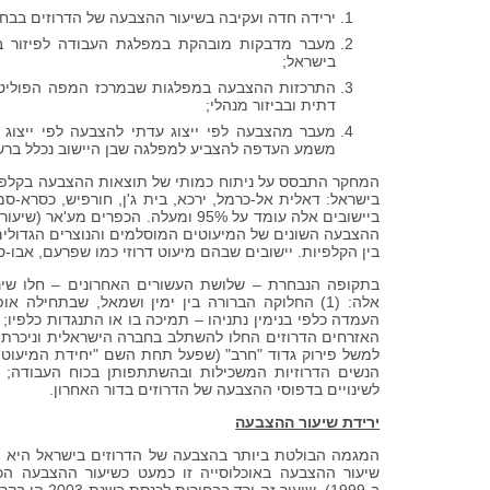
ירידה חדה ועקיבה בשיעור ההצבעה של הדרוזים בבחי
מעבר מדבקות מובהקת במפלגת העבודה לפיזור בי
בישראל;
התרכזות ההצבעה במפלגות שבמרכז המפה הפוליטית ה
דתית ובביזור מנהלי;
מעבר מהצבעה לפי ייצוג עדתי להצבעה לפי ייצוג 
משמע העדפה להצביע למפלגה שבן היישוב נכלל ברש
המחקר התבסס על ניתוח כמותי של תוצאות ההצבעה בקלפיות
בישראל: דאלית אל-כרמל, ירכא, בית ג'ן, חורפיש, כסרא-סמיע,
ההצבעה השונים של המיעוטים המוסלמים והנוצרים הגדולים
בין הקלפיות. יישובים שבהם מיעוט דרוזי כמו שפרעם, אבו-
בתקופה הנבחרת – שלושת העשורים האחרונים – חלו שינו
אלה: (1) החלוקה הברורה בין ימין ושמאל, שבתחיל
העמדה כלפי בנימין נתניהו – תמיכה בו או התנגדות כלפיו; (2) עליית "הדור הזקוף" בקרב האוכלוסייה הערבית בישרא
האזרחים הדרוזים החלו להשתלב בחברה הישראלית וניכרת 
לשינויים בדפוסי ההצבעה של הדרוזים בדור האחרון.
ירידת שיעור ההצבעה
המגמה הבולטת ביותר בהצבעה של הדרוזים בישראל היא י