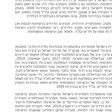
שרי הפנים מטעמה, אריה דרעי ואלי ישי. אחריה גייסו קדימה וישראל ביתנו מועמדים דרוזים וזכו לתמיכה רבה. ב-2006 נכלל
בסיעת קדימה ח"כ מג'לי והבה שפרש מהליכוד; הוא נכלל ברשימת המפלגה גם ב-2009 והצטרף אליו ח"כ אכרם חסון (חסון
הצטרף למפלגת "כולנו" בבחירות 2015). חאמד עמאר הצטרף לישראל ביתנו של אביגדור ליברמן בבחירות 2009. באותן
 העבודה (שכיב שנאן), הליכוד (איוב קרא) ובל"ד (סעיד נפאע). אם
עורם באוכלוסייה הכללית.
 מקרב האוכלוסייה הדרוזית. הנציגים הדרוזים ברשימות לכנסת אכן
למשיכת מצביעים מקרב הדרוזים, רצו המפלגות להציג רשימת
ת לא פסח על חד"ש ובל"ד, ולאחר מכן הרשימה המשותפת.
זית בישראל מאופיינת בפרגמטיות ובמתינות מדינית והדבר מתבטא
ציוניות" השגורים בפי מבקריה של מדינת ישראל הריבונית הוא בעל
ש גרעין יציב של מצביעים למפלגות ערביות שכללו מועמדים דרוזים
במקומות ריאליים (למשל חד"ש – מוחמד נפאע, 1990–1992; עבדאללה אבו-מערוף, 2015–2017; ג'אבר עסאקלה, 2019–
עיד נפאע, 2007–2013). עם זאת, התפיסות הפוליטיות שמנסות המפלגות הערביות (המרכיבות את
המצביעים הדרוזים. שיעור ההצבעה עבור המפלגות הלא-ציוניות
9. בבחירות 1996 ל-17% בבחירות 2013, בהן נבחר לכנסת נציג דרוזי אחד בלבד (חאמד עמאר מישראל ביתנו).
קמתה של הרשימה המשותפת בבחירות 2015 שכללה את עבדאללה אבו-מערוף הפופולרי מירכא, ירד שיעור התמיכה
רוקה הגיע שיעור תמיכת הדרוזים במפלגות לא-ציוניות (חד"ש-תע"ל ובל"ד-רע"מ) לשפל
3 בבחירות של אפריל 2019. בבחירות 2020, לאחר הקמתה של הרשימה המשותפת מחדש ומסע הבחירות הנמרץ
בה מהמערכת הפוליטית בישראל ושיעור התמיכה הנמוך ברשימה
וזית למדינת ישראל. בשונה מאוד ממרבית האוכלוסייה הערבית
 על כן, בשל המסרים הרדיקליים של הרשימה המשותפת והיעדר
יכולתה לשבת בממשלה, היא אינה רלוונטית בעיני רוב המצביעים הדרוזיים. העובדה כי דווקא ב-2019, אחרי העברת חוק הלאום
הו שנות דור לפחות, מעידה שהקו הפוליטי שנוקטת הרשימה