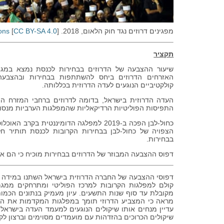
מפגינים דרוזים נגד חוק הלאום, 2018. That's Pretty Good from
]
CC BY-SA 4.0
[
ons
תקציר
שיעור ההצבעה של הדרוזים בבחירות לכנסת נמצא במג
האזרחים הדרוזים ביחס להשתתפות בבחירות ובהצבעה ל
קולקטיביים הנוגעים לעדה הדרוזית בכללותה.
העדה הדרוזית בישראל, בדומה לדרוזים ברחבי המזרח התי
התפיסות הפוליטיות הרדיקאליות שהמפלגות הערביות מנסות
הצפויה של כחול-לבן בבחירות הקרובות לכנסת תותיר ח
בבחירות.
דפוס ההצבעה המבוזר של הדרוזים בבחירות מוכיח כי הם אינ
דפוסי ההצבעה של החברה הדרוזית בישראל השתנו במידה רב
קולם למפלגות הקרובות למרכז הפוליטי ומתרחקים ממגמו
מקובלת עד סוף שנות התשעים. עיון מעמיק בנתונים הכמות
מראה כי המצביע הדרוזי תומך במפלגות המקדמות את העניי
עדיין מנחים אותו שיקולים הנוגעים למעמד העדה בישראל 
שיקולים הכרוכים בהזדהות עם מועמדים מסוימים וברצון לק